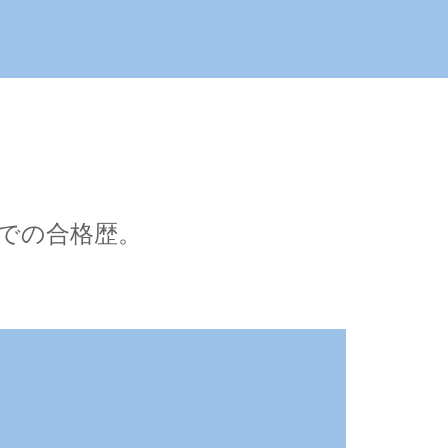
での合格歴。
。
第